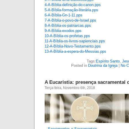
4-A-Bíblia-definição-do-canon
.pps
5-A-Bíblia-formação-literária
.pps
6-A-Bíblia-Gn-1-11
.pps
7-A-Bíblia-o-povo-de-Israel
.pps
8-A-Bíblia-os-patriarcas
.pps
9-A-Bíblia-exodos
.pps
10-A-Bíblia-os-profetas
.pps
11-A-Bíblia-os-livros-sapienciais
.pps
12-A-Bíblia-Novo-Testamento
.pps
13-A-Bíblia-a-espera-do-Messias
.pps
Tags:
Espírito Santo
,
Jes
Posted in
Doutrina da Igreja
|
No C
A Eucaristia: presença sacramental 
Terça-feira, Novembro 6th, 2018
–
Sacramentos e Sacramentais