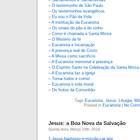
–
O testemunho de São Paulo
–
Os testemunhos evangélicos
–
Eu sou o Pão da Vida
–
A Instituição da Eucaristia
–
Os sinais do pão e do vinho
–
Como é chamada a Santa Missa
–
O Mistério da fé
–
Eucaristia e Incarnação
–
A presença real de Cristo
–
A Missa como sacrifício
–
A Eucaristia memorial e presença
–
O Espírito Santo na Celebração da Santa Missa
–
A Eucaristia faz a Igreja
–
Tomai todos e comei
–
Eucaristia e vida moral
–
Os frutos da Comunhão
Tags:
Eucaristia
,
Jesus
,
Liturgia
,
Mil
Posted in
Eucaristia
|
No Comm
Jesus: a Boa Nova da Salvação
Quinta-feira, Março 29th, 2018
1-Jesus-baptismo-e-missão-cat.pps