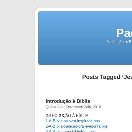
Pa
Meditações e Re
Posts Tagged ‘Je
Introdução à Bíblia
Quinta-feira, Dezembro 20th, 2018
INTRODUÇÃO À BÍBLIA
1-A-Bíblia-palavra-inspirada.pps
2-A-Bíblia-tradição-oral-e-escrita
.pps
3-A-Bíblia-uma-biblioteca
.pps