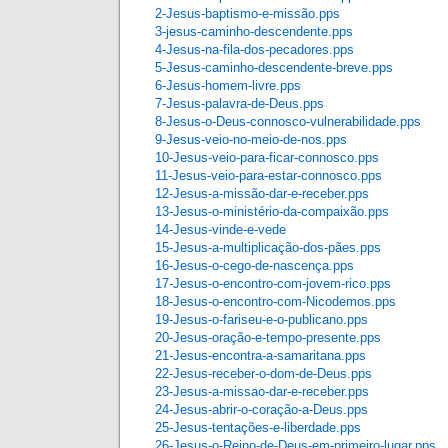
2-Jesus-baptismo-e-missão
.pps
3-jesus-caminho-descendente.pps
4-Jesus-na-fila-dos-pecadores
.pps
5-Jesus-caminho-descendente-breve.pps
6-Jesus-homem-livre.pps
7-Jesus-palavra-de-Deus
.pps
8-Jesus-o-Deus-connosco-vulnerabilidade
.pps
9-Jesus-veio-no-meio-de-nos
.pps
10-Jesus-veio-para-ficar-connosco
.pps
11-Jesus-veio-para-estar-connosco
.pps
12-Jesus-a-missão-dar-e-receber
.pps
13-Jesus-o-ministério-da-compaixão.pps
14-Jesus-vinde-e-vede
15-Jesus-a-multiplicação-dos-pães.pps
16-Jesus-o-cego-de-nascença.pps
17-Jesus-o-encontro-com-jovem-rico.pps
18-Jesus-o-encontro-com-Nicodemos.pps
19-Jesus-o-fariseu-e-o-publicano.pps
20-Jesus-oração-e-tempo-presente.pps
21-Jesus-encontra-a-samaritana.pps
22-Jesus-receber-o-dom-de-Deus.pps
23-Jesus-a-missao-dar-e-receber.pps
24-Jesus-abrir-o-coração-a-Deus.pps
25-Jesus-tentações-e-liberdade.pps
26-Jesus-o-Reino-de-Deus-em-primeiro-lugar.pps