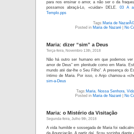
para nos ensinar o amor, a não ser o da fraque
possamos abraçá-Lo, «cuidar» DELE.
03 A a
Templo.pps
Tags:
Maria de NazarÃ
Posted in
Maria de Nazaré
|
No C
Maria: dizer “sim” a Deus
Terça-feira, Novembro 13th, 2018
Não há outro ser humano em que podemos ver o
amor de Deus” em plenitude como em Maria. Es
mundo até dar-lhe o Seu Filho”. A presença do Es
íntimo de Maria. Por isso, o Anjo chamou-a «ch
sim-a-Deus
Tags:
Maria
,
Nossa Senhora
,
Vida
Posted in
Maria de Nazaré
|
No C
Maria: o Mistério da Visitação
Segunda-feira, Julho 9th, 2018
A vida humilde e sossegada de Maria foi radicalm
da Anunciação. A partir daí, ficou sozinha diant