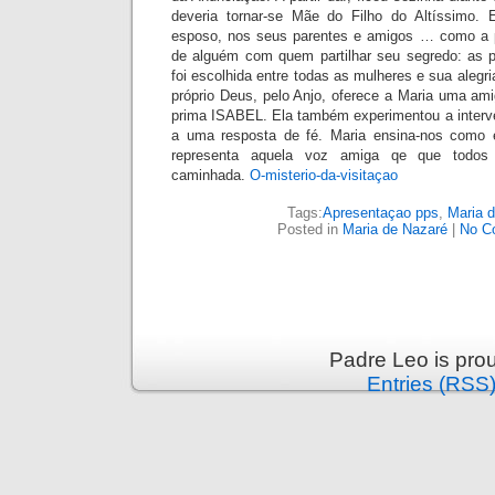
deveria tornar-se Mãe do Filho do Altíssimo.
esposo, nos seus parentes e amigos … como a 
de alguém com quem partilhar seu segredo: as p
foi escolhida entre todas as mulheres e sua alegr
próprio Deus, pelo Anjo, oferece a Maria uma ami
prima ISABEL. Ela também experimentou a interv
a uma resposta de fé. Maria ensina-nos como é
representa aquela voz amiga qe que todos
caminhada.
O-misterio-da-visitaçao
Tags:
Apresentaçao pps
,
Maria 
Posted in
Maria de Nazaré
|
No C
Padre Leo is pro
Entries (RSS