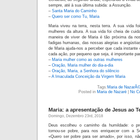
sempre, até à sua última subida: a Assunção.
–
Santa Maria do Caminho
–
Quero ser como Tu, Maria
Maria viveu na terra, nesta terra. A sua vida f
mulheres da altura. A sua vida foi cheia de cuid
maneira de viver de Maria é tão próxima da nos
fadigas humanas, das nossas alegrias e angústias
de Maria ajuda-nos a perceber que cada instante 
cada ação, por pequeno que seja, é importante pa
–
Maria mulher como as outras mulheres
–
Oração, Maria mulher do dia-a-dia
–
Oração, Maria, a Senhora do silêncio
–
A Imaculada Conceição da Virgem Maria
Tags:
Maria de NazarÃ
Posted in
Maria de Nazaré
|
No C
Maria: a apresentação de Jesus ao 
Domingo, Dezembro 23rd, 2018
Deus escolheu o caminho da humildade: o pró
tornou-se pobre, para nos enriquecer com a S
«Quero ser pobre para ser amado», por isso, nã