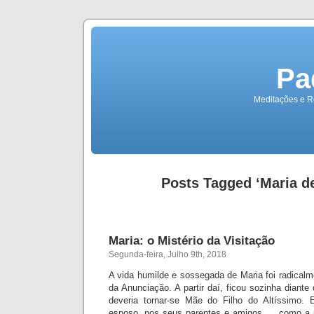
Pa
Meditações e Re
Posts Tagged ‘Maria d
Maria: o Mistério da Visitação
Segunda-feira, Julho 9th, 2018
A vida humilde e sossegada de Maria foi radicalm
da Anunciação. A partir daí, ficou sozinha diant
deveria tornar-se Mãe do Filho do Altíssimo.
esposo, nos seus parentes e amigos … como a 