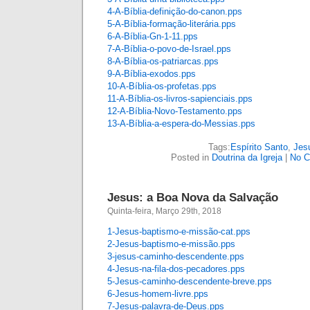
4-A-Bíblia-definição-do-canon
.pps
5-A-Bíblia-formação-literária
.pps
6-A-Bíblia-Gn-1-11
.pps
7-A-Bíblia-o-povo-de-Israel
.pps
8-A-Bíblia-os-patriarcas
.pps
9-A-Bíblia-exodos
.pps
10-A-Bíblia-os-profetas
.pps
11-A-Bíblia-os-livros-sapienciais
.pps
12-A-Bíblia-Novo-Testamento
.pps
13-A-Bíblia-a-espera-do-Messias
.pps
Tags:
Espírito Santo
,
Jes
Posted in
Doutrina da Igreja
|
No C
Jesus: a Boa Nova da Salvação
Quinta-feira, Março 29th, 2018
1-Jesus-baptismo-e-missão-cat.pps
2-Jesus-baptismo-e-missão
.pps
3-jesus-caminho-descendente.pps
4-Jesus-na-fila-dos-pecadores
.pps
5-Jesus-caminho-descendente-breve.pps
6-Jesus-homem-livre.pps
7-Jesus-palavra-de-Deus
.pps