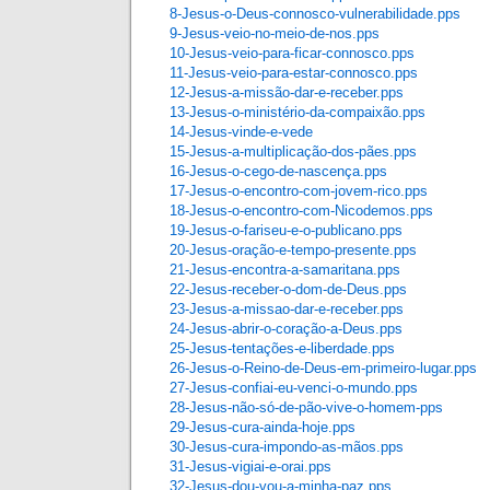
8-Jesus-o-Deus-connosco-vulnerabilidade
.pps
9-Jesus-veio-no-meio-de-nos
.pps
10-Jesus-veio-para-ficar-connosco
.pps
11-Jesus-veio-para-estar-connosco
.pps
12-Jesus-a-missão-dar-e-receber
.pps
13-Jesus-o-ministério-da-compaixão.pps
14-Jesus-vinde-e-vede
15-Jesus-a-multiplicação-dos-pães.pps
16-Jesus-o-cego-de-nascença.pps
17-Jesus-o-encontro-com-jovem-rico.pps
18-Jesus-o-encontro-com-Nicodemos.pps
19-Jesus-o-fariseu-e-o-publicano.pps
20-Jesus-oração-e-tempo-presente.pps
21-Jesus-encontra-a-samaritana.pps
22-Jesus-receber-o-dom-de-Deus.pps
23-Jesus-a-missao-dar-e-receber.pps
24-Jesus-abrir-o-coração-a-Deus.pps
25-Jesus-tentações-e-liberdade.pps
26-Jesus-o-Reino-de-Deus-em-primeiro-lugar.pps
27-Jesus-confiai-eu-venci-o-mundo.pps
28-Jesus-não-só-de-pão-vive-o-homem-pps
29-Jesus-cura-ainda-hoje.pps
30-Jesus-cura-impondo-as-mãos.pps
31-Jesus-vigiai-e-orai.pps
32-Jesus-dou-vou-a-minha-paz.pps