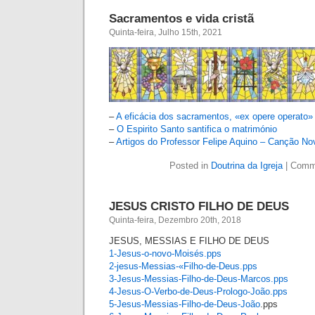
Sacramentos e vida cristã
Quinta-feira, Julho 15th, 2021
–
A eficácia dos sacramentos, «ex opere operato»
–
O Espirito Santo santifica o matrimónio
–
Artigos do Professor Felipe Aquino – Canção No
Posted in
Doutrina da Igreja
|
Comm
JESUS CRISTO FILHO DE DEUS
Quinta-feira, Dezembro 20th, 2018
JESUS, MESSIAS E FILHO DE DEUS
1-Jesus-o-novo-Moisés.pps
2-jesus-Messias-«Filho-de-Deus.pps
3-Jesus-Messias-Filho-de-Deus-Marcos.pps
4-Jesus-O-Verbo-de-Deus-Prologo-João.pps
5-Jesus-Messias-Filho-de-Deus-João
.pps