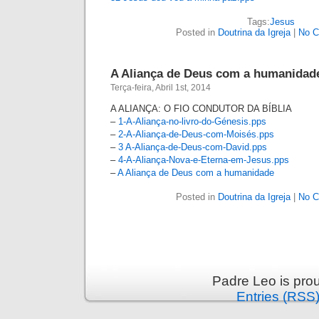
Tags:
Jesus
Posted in
Doutrina da Igreja
|
No C
A Aliança de Deus com a humanidad
Terça-feira, Abril 1st, 2014
A ALIANÇA: O FIO CONDUTOR DA BÍBLIA
–
1-A-Aliança-no-livro-do-Génesis
.pps
–
2-A-Aliança-de-Deus-com-Moisés
.pps
–
3 A-Aliança-de-Deus-com-David
.pps
–
4-A-Aliança-Nova-e-Eterna-em-Jesus
.pps
–
A Aliança de Deus com a humanidade
Posted in
Doutrina da Igreja
|
No C
Padre Leo is pro
Entries (RSS