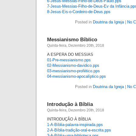
6-Jesus-Messias-Filho-de-Deus-Paulo.pps
7-Jesus-Messias-Filho-de-Deus-Ev da Infância.pp
8-Jesus-Eis-o-Cordeiro-de-Deus.pps
Posted in
Doutrina da Igreja
|
No C
Messianismo Bíblico
Quinta-feira, Dezembro 20th, 2018
A ESPERA DO MESSIAS
01-Pre-messianismo
.pps
02-Messianismo-davidico
.pps
03-messianismo-profético
.pps
04-messianismo-apocalíptico
.pps
Posted in
Doutrina da Igreja
|
No C
Introdução à Bíblia
Quinta-feira, Dezembro 20th, 2018
INTRODUÇÃO À BÍBLIA
1-A-Bíblia-palavra-inspirada.pps
2-A-Bíblia-tradição-oral-e-escrita
.pps
3-A-Bíblia-uma-biblioteca
.pps