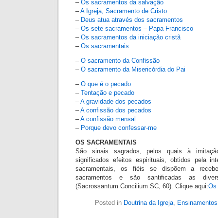
–
Os sacramentos da salvação
–
A Igreja, Sacramento de Cristo
–
Deus atua através dos sacramentos
–
Os sete sacramentos – Papa Francisco
–
Os sacramentos da iniciação cristã
–
Os sacramentais
–
O sacramento da Confissão
–
O sacramento da Misericórdia do Pai
–
O que é o pecado
–
Tentação e pecado
–
A gravidade dos pecados
–
A confissão dos pecados
–
A confissão mensal
–
Porque devo confessar-me
OS SACRAMENTAIS
São sinais sagrados, pelos quais à imitaç
significados efeitos espirituais, obtidos pela i
sacramentais, os fiéis se dispõem a recebe
sacramentos e são santificadas as diver
(Sacrossantum Concilium SC, 60). Clique aqui:
Os 
Posted in
Doutrina da Igreja
,
Ensinamentos