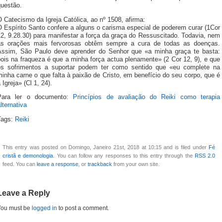
questão.
 Catecismo da Igreja Católica, ao nº 1508, afirma:
 Espírito Santo confere a alguns o carisma especial de poderem curar (1Cor
2, 9.28.30) para manifestar a força da graça do Ressuscitado. Todavia, nem
as orações mais fervorosas obtêm sempre a cura de todas as doenças.
Assim, São Paulo deve aprender do Senhor que «a minha graça te basta:
ois na fraqueza é que a minha força actua plenamente» (2 Cor 12, 9), e que
os sofrimentos a suportar podem ter como sentido que «eu complete na
inha carne o que falta à paixão de Cristo, em benefício do seu corpo, que é
 Igreja» (Cl 1, 24).
Para ler o documento:
Princípios de avaliação do Reiki como terapia
lternativa
Tags:
Reiki
This entry was posted on Domingo, Janeiro 21st, 2018 at 10:15 and is filed under
Fé
cristã e demonologia
. You can follow any responses to this entry through the
RSS 2.0
feed. You can
leave a response
, or
trackback
from your own site.
Leave a Reply
You must be
logged in
to post a comment.