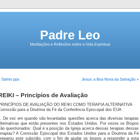
Padre Leo
Meditações e Reflexões sobre a Vida Espiritual
« Salmo pps
Jesus: a Boa Nova da Salvação »
REIKI – Princípios de Avaliação
PRINCÍPIOS DE AVALIAÇÃO DO REIKI COMO TERAPIA ALTERNATIVA
Comissão para a Doutrina da Fé da Conferência Episcopal dos EUA
1. De vez em quando são levantadas questões acerca das diversas terapias
alternativas que estão presentes nos Estados Unidos. Por vezes os Bispos
são questionados: Qual é a posição da Igreja acerca dessas terapias dessas
terapias? A Comissão Episcopal dos Estados Unidos para a Doutrina da Fé
preparou este subsídio, com o fim de ajudar os bispos a responder a esta