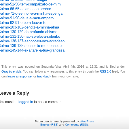
Salmo-51-50-tem-compaixafo-de-mim
Salmo-66-65-aclamai-ao-senhor
Salmo-71-o-senhor-é-a-minha-espença
Salmo-91-90-deus-a-meu-amparo
Salmo-92-91-e-bom-louvar-te
Salmo-103-102-bendiz-a-minha-alma
Salmo-130-129-do-profundo-abismo
Salmo-131-130-nao-se-eleva-soberbo
Salmo-138-137-senhor-eu-vos-agradeao
Salmo-139-138-senhor-tu-me-conheces
Salmo-145-144-exaltarei-a-tua-grandeza
This entry was posted on Segunda-feira, Abril 4th, 2016 at 12:31 and is filed under
Oração e vida
. You can follow any responses to this entry through the
RSS 2.0
feed. You
can
leave a response
, or
trackback
from your own site.
Leave a Reply
You must be
logged in
to post a comment.
Padre Leo is proudly powered by
WordPress
Entries (RSS)
and
Comments (RSS)
.