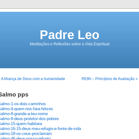
Padre Leo
Meditações e Reflexões sobre a Vida Espiritual
 A Aliança de Deus com a humanidade
REIKI – Princípios de Avaliação »
Salmo pps
Salmo-1-os-dois-caminhos
Salmo-4-quem-nos-fara-felizes
Salmo-8-grande-a-teu-nome
Salmo-9-deus-protetor-dos-pobres
Salmo-15-quem-habitara
Salmo-16-15-deus-meu-refugio-e-fonte-de-vida
Salmo-18-os-ceus-proclamam
Salmo-46-deus-nosso-refugio