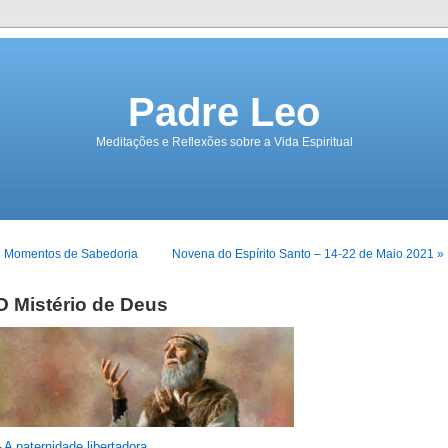
Padre Leo
Meditações e Reflexões sobre a Vida Espiritual
« Momentos de Sabedoria
Novena do Espírito Santo – 14-22 de Maio 2021 »
O Mistério de Deus
–
A paternidade libertadora