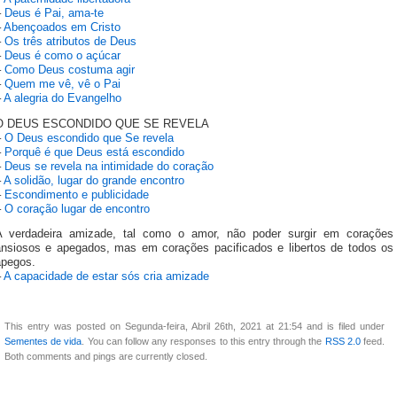
–
Deus é Pai, ama-te
–
Abençoados em Cristo
–
Os três atributos de Deus
–
Deus é como o açúcar
–
Como Deus costuma agir
–
Quem me vê, vê o Pai
–
A alegria do Evangelho
O DEUS ESCONDIDO QUE SE REVELA
–
O Deus escondido que Se revela
–
Porquê é que Deus está escondido
–
Deus se revela na intimidade do coração
–
A solidão, lugar do grande encontro
–
Escondimento e publicidade
–
O coração lugar de encontro
A verdadeira amizade, tal como o amor, não poder surgir em corações
ansiosos e apegados, mas em corações pacificados e libertos de todos os
apegos.
–
A capacidade de estar sós cria amizade
This entry was posted on Segunda-feira, Abril 26th, 2021 at 21:54 and is filed under
Sementes de vida
. You can follow any responses to this entry through the
RSS 2.0
feed.
Both comments and pings are currently closed.