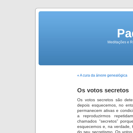
Pa
Meditações e Re
« A cura da árvore genealógica
Os votos secretos
Os votos secretos são det
depois esquecemos, no enta
permanecem ativas e condic
a reproduzirmos repetida
chamados “secretos” porqu
esquecemos e, na verdade, 
do seu secretismo. Os votos 