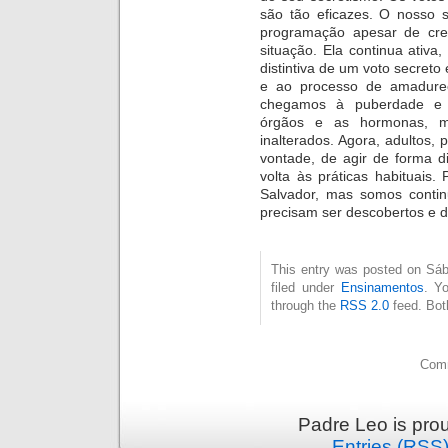
são tão eficazes. O nosso s
programação apesar de cr
situação. Ela continua ativ
distintiva de um voto secreto
e ao processo de amadurec
chegamos à puberdade e à
órgãos e as hormonas, m
inalterados. Agora, adultos,
vontade, de agir de forma d
volta às práticas habituai
Salvador, mas somos contin
precisam ser descobertos e 
This entry was posted on Sáb
filed under
Ensinamentos
. Y
through the
RSS 2.0
feed. Bot
Comm
Padre Leo is pro
Entries (RSS