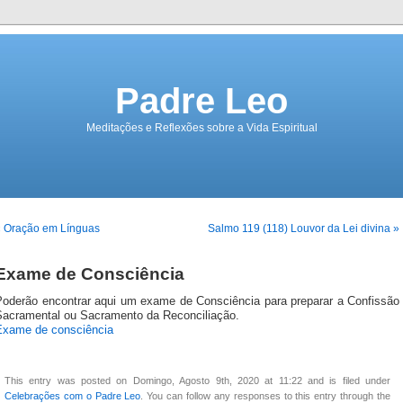
Padre Leo
Meditações e Reflexões sobre a Vida Espiritual
« Oração em Línguas
Salmo 119 (118) Louvor da Lei divina »
Exame de Consciência
Poderão encontrar aqui um exame de Consciência para preparar a Confissão
Sacramental ou Sacramento da Reconciliação.
Exame de consciência
This entry was posted on Domingo, Agosto 9th, 2020 at 11:22 and is filed under
Celebrações com o Padre Leo
. You can follow any responses to this entry through the