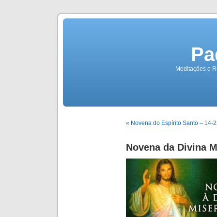
Pa
Meditações e Re
« Novena do Espírito Santo – 14-
Novena da Divina M