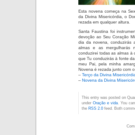
Esta novena começa na Sext
da Divina Misericórdia, o D
rezada em qualquer altura.
Santa Faustina foi instrume
devoção ao Seu Coração Mis
dia da novena, conduzirás
almas e as mergulharás n
conduzirei todas as almas à
que Tu conduzirás à fonte da
meu Pai, pela minha amarg
Novena é rezada junto com o
–
Terço da Divina Misericórdi
–
Novena da Divina Misericór
This entry was posted on Quarta
under
Oração e vida
. You can
the
RSS 2.0
feed. Both commen
Comm