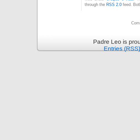
through the
RSS 2.0
feed. Bot
Comm
Padre Leo is pro
Entries (RSS