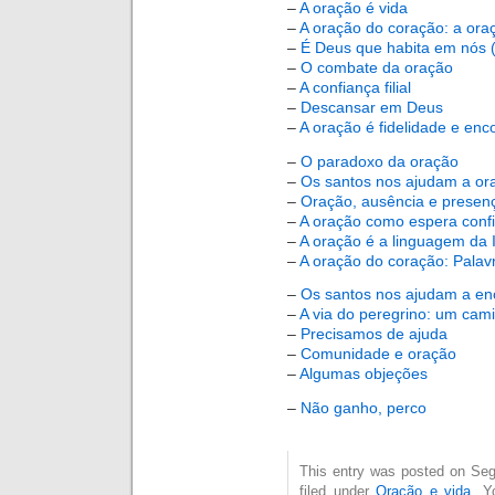
–
A oração é vida
–
A oração do coração: a ora
–
É Deus que habita em nós (
–
O combate da oração
–
A confiança filial
–
Descansar em Deus
–
A oração é fidelidade e enc
–
O paradoxo da oração
–
Os santos nos ajudam a or
–
Oração, ausência e presen
–
A oração como espera conf
–
A oração é a linguagem da 
–
A oração do coração: Palavr
–
Os santos nos ajudam a en
–
A via do peregrino: um ca
–
Precisamos de ajuda
–
Comunidade e oração
–
Algumas objeções
–
Não ganho, perco
This entry was posted on Segu
filed under
Oração e vida
. Y