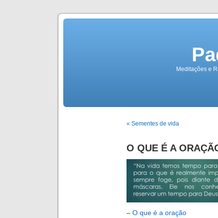
Pa
Meditações e Re
« Sementes de vida
O QUE É A ORAÇÃ
–
O que é a oração